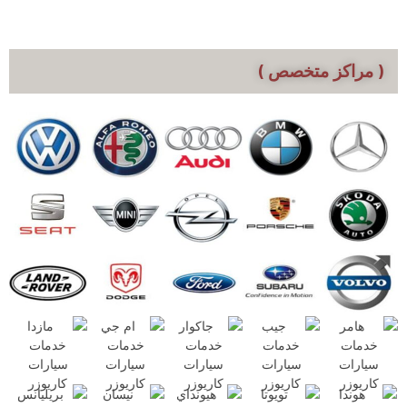
( مراكز متخصص )