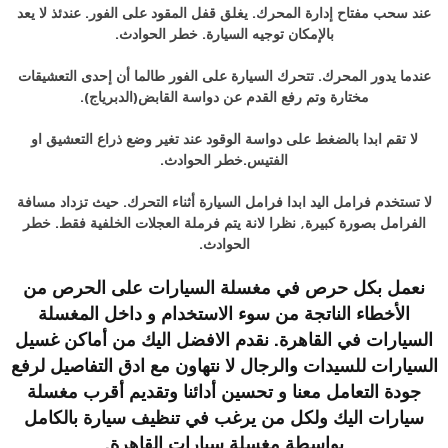
عند سحب مفتاح إدارة المحرك. يغلق قفل المقود على الفور. عندئذ لا يعد
بالإمكان توجيه السيارة. خطر الحوادث.
عندما يدور المحرك. تتحرك السيارة على الفور طالما أن إحدى التعشيقات
مختارة وتم رفع القدم عن دواسة القابض(الدبرياج).
لا تقم ابدا بالضغط على دواسة الوقود عند تغير وضع ذراع التعشيق او
الفتيس.خطر الحوادث.
لا تستخدم فرامل اليد ابدا فرامل السيارة أثناء التحرك. حيث تزداد مسافة
الفرامل بصورة كبيرة, نظرا لانة يتم فرملة العجلات الخلفية فقط. خطر
الحوادث.
نعمل بكل حرص في مغسلة السيارات على الحرص من
الأخطاء الناتجة من سوء الاستخدام و داخل المغسلة
السيارات في القاهرة. نقدم الافضل اليك من أماكن غسيل
السيارات للسيدات والرجال لا نتهاون مع ادق التفاصيل لرفع
جودة التعامل معنا و تحسين أدائنا وتقديم أقرب مغسلة
سيارات اليك ولكل من يرغب في تنظيف سيارة بالكامل
بواسطة
مغسلة سيارات القاهرة
.