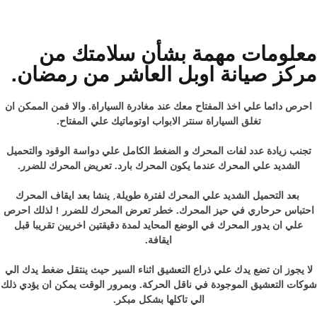
معلومات مهمة بشأن سلامتك من
مركز صيانة اوبل العاشر من رمضان.
احرص دائما علي اخذ المفتاح معك عند مغادرة السياراة. والا فمن الممكن ان
تغلق السياراة سنتر الابواب اوتوماتيك علي المفتاح.
تجنب زيادة عدد لفات المحرك و الضغط الكامل علي دواسة الوقود والتحميل
الشديد علي المحرك عندما يكون المحرك بارد. تعريض المحرك للضرر.
بعد التحميل الشديد علي المحرك لفترة طويلة, ينشا بعد ايقاف المحرك
احتباس حرحاري في حيز المحرك. خطر تعرض المحرك للضرر ! لذلك احرص
علي ان يدور المحرك في الوضع المحايد لمدة دقيقتين اخريين تقريبا قبل
ايقافة.
لا يجوز ان تضع يدك علي ذراع التعشيق اثناء السير حيث ينتقل ضغط يدك الي
شوكات التعشيق الموجودة في ناقل الحركة. وبمرور الوقت يمكن ان يؤدي ذلك
الي تاكلها بشكل مبكر.