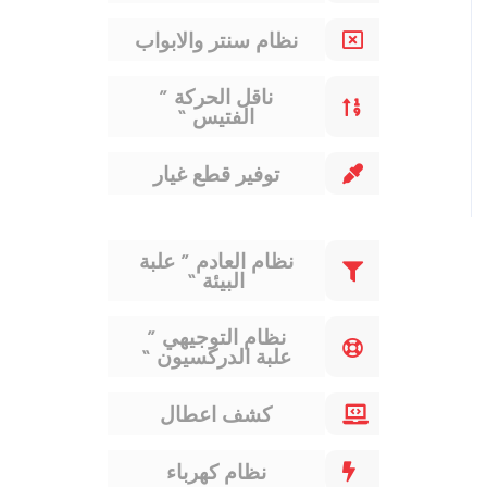
نظام سنتر والابواب
ناقل الحركة ”
الفتيس “
توفير قطع غيار
نظام العادم ” علبة
البيئة “
نظام التوجيهي ”
علبة الدركسيون “
كشف اعطال
نظام كهرباء