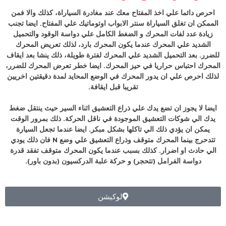
احرص دائما علي اخذ المفتاح معك عند مغادرة السياراة، كذلك والا فمن
الممكن ان تغلق السياراة سنتر الابواب اوتوماتيك علي المفتاح. ايضا
تجنب
زيادة عدد لفات المحرك و الضغط الكامل علي دواسة الوقود والتحميل
الشديد علي المحرك عندما يكون المحرك بارد، لذلك تعريض المحرك
للضرر.
بعد التحميل الشديد علي المحرك لفترة طويلة، ذلك ينشا بعد ايقاف
المحرك احتباس حراريا في حيز المحرك. ايضا خطر تعرض المحرك للضرر،
لذلك احرص علي ان يدور المحرك في الوضع المحايد لمدة دقيقتين اخريين
تقريبا قبل ايقافة.
ايضا
لا يجوز ان تضع يدك علي ذراع التعشيق اثناء السير حيث ينتقل ضغط
يدك الي شوكات التعشيق الموجودة في ناقل الحركة. ذلك بمرور الوقت
يمكن ان يؤدي ذلك الي تاكلها بشكل مبكر. ايضا
عندما تجعل السيارة
تتدحرج بينما المحرك متوقف وذراع التعشيق علي وضع N فان ذلك يودي
الي حادث او اضرار. كذلك بسبب عندما يكون المحرك متوقف تفقد قدرة
دواسة الفرامل (تتحجر) و حركة علبة الدركسيون (بدون باور).
لوكيشن