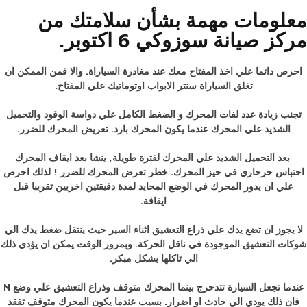
معلومات مهمة بشأن سلامتك من
مركز صيانة سوزوكي 6 اكتوبر.
احرص دائما علي اخذ المفتاح معك عند مغادرة السياراة. والا فمن الممكن ان
تغلق السياراة سنتر الابواب اوتوماتيك علي المفتاح.
تجنب زيادة عدد لفات المحرك و الضغط الكامل علي دواسة الوقود والتحميل
الشديد علي المحرك عندما يكون المحرك بارد. تعريض المحرك للضرر.
بعد التحميل الشديد علي المحرك لفترة طويلة, ينشا بعد ايقاف المحرك
احتباس حرحاري في حيز المحرك. خطر تعرض المحرك للضرر ! لذلك احرص
علي ان يدور المحرك في الوضع المحايد لمدة دقيقتين اخريين تقريبا قبل
ايقافة.
لا يجوز ان تضع يدك علي ذراع التعشيق اثناء السير حيث ينتقل ضغط يدك الي
شوكات التعشيق الموجودة في ناقل الحركة. وبمرور الوقت يمكن ان يؤدي ذلك
الي تاكلها بشكل مبكر.
عندما تجعل السيارة تتدحرج بينما المحرك متوقف وذراع التعشيق علي وضع N
فان ذلك يودي الي حادث او اضرار. بسبب عندما يكون المحرك متوقف تفقد