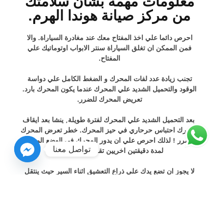
معلومات مهمة بشأن سلامتك
من مركز صيانة هوندا الهرم.
احرص دائما علي اخذ المفتاح معك عند مغادرة السياراة. والا
فمن الممكن ان تغلق السياراة سنتر الابواب اوتوماتيك علي
المفتاح.
تجنب زيادة عدد لفات المحرك و الضغط الكامل علي دواسة
الوقود والتحميل الشديد علي المحرك عندما يكون المحرك بارد.
تعريض المحرك للضرر.
بعد التحميل الشديد علي المحرك لفترة طويلة, ينشا بعد ايقاف
المحرك احتباس حرحاري في حيز المحرك. خطر تعرض المحرك
للضرر ! لذلك احرص علي ان يدور المحرك في الوضع المحايد
تواصل معنا
لمدة دقيقتين اخريين تقريبا قبل ايقافة.
لا يجوز ان تضع يدك علي ذراع التعشيق اثناء السير حيث ينتقل
ضغط يدك الي شوكات التعشيق الموجودة في ناقل الحركة.
وبمرور الوقت يمكن ان يؤدي ذلك الي تاكلها بشكل مبكر.
عندما تجعل السيارة تتدحرج بينما المحرك متوقف وذراع التعشيق