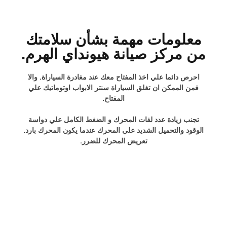
معلومات مهمة بشأن سلامتك
من مركز صيانة هيونداي الهرم.
احرص دائما علي اخذ المفتاح معك عند مغادرة السياراة. والا
فمن الممكن ان تغلق السياراة سنتر الابواب اوتوماتيك علي
المفتاح.
تجنب زيادة عدد لفات المحرك و الضغط الكامل علي دواسة
الوقود والتحميل الشديد علي المحرك عندما يكون المحرك بارد.
تعريض المحرك للضرر.
بعد التحميل الشديد علي المحرك لفترة طويلة, ينشا بعد ايقاف
المحرك احتباس حرحاري في حيز المحرك. خطر تعرض المحرك
للضرر ! لذلك احرص علي ان يدور المحرك في الوضع المحايد
لمدة دقيقتين اخريين تقريبا قبل ايقافة.
لا يجوز ان تضع يدك علي ذراع التعشيق اثناء السير حيث ينتقل
ضغط يدك الي شوكات التعشيق الموجودة في ناقل الحركة.