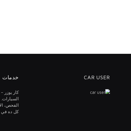
CAR USER
خدمات ا
كار يوزر –
السيارات. 
الفحص، الا
كل ده في م