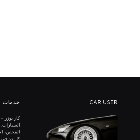
CAR USER
خدمات ا
كار يوزر –
السيارات. 
الفحص، الا
كل ده في م