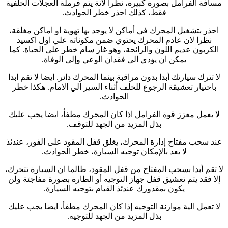
مسافة الفرامل بصورة كبيرة، نظرا لانة يتم فرملة العجلات الخلفية
فقط، كذلك احذر خطر الحوادث.
احذر بتشغيل المحرك في أماكن لا يوجد بها تهوية او اماكن مغلقة،
نظرا لان عادم المحرك يحتوي ضمن مكوناته علي اول اكسيد
الكربون عديم اللون والرائحة، وهو غاز سام خطر على الحياة. كما
يمكن ان يؤدي الى فقدان الوعي وإلى الوفاة.
لا تترك سيارتك أبدا بدون مراقبة بينما المحرك دائر. ايضا لا تقم ابدا
باختيار تعشيقة الرجوع للخلف أثناء السير الي الامام. هكذا خطر
الحوادث.
لا يعمل معزز قوة الفرامل اذا كان المحرك مطفأ، ايضا يجب عليك
بذل المزيد من الجهد للتوقف.
عند سحب مفتاح إدارة المحرك، يغلق قفل المقود على الفور، عندئذ
لا يعد بالإمكان توجيه السيارة، خطر الحوادث.
لا تقم أبدا بسحب المفتاح من قفل المقود، طالما ان السيارة تتحرك،
إلا فقد يتم تعشيق قفل جهاز التوجيه أو الطارة بصورة مفاجئة ولن
يكون بمقدورك عندئذ القيام بتوجيه السيارة.
لا تعمل الية موازنة التوجيه إذا كان المحرك مطفأ، ايضا يجب عليك
بذل المزيد من الجهد للتوجيه.