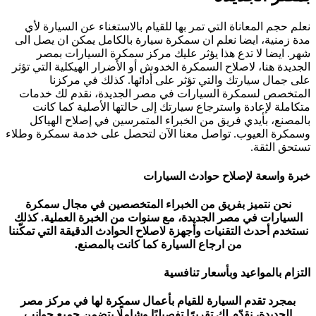
نعلم حجم المعاناة التي تمر بها للقيام بالاستغناء عن السيارة لأي
مدة زمنية، ايضا نعلم ان سمكرة سيارة بالكامل يمكن ان يصل الى
شهر. ايضا لا تدع هذا يؤثر عليك مركز سمكرة السيارات ب
مصر
الجديدة
هنا، لاصلاح السمكرة الخدوش أو الأضرار الهيكلية التي تؤثر
على جمال سيارتك والتي تؤثر على أدائها. كذلك في مركزنا
المتخصص لسمكرة السيارات في
مصر الجديدة
، نقدم لك خدمات
متكاملة لإعادة واسترجاع سيارتك إلى حالتها الأصلية كما كانت
بالمصنع، بأيدي فريق من الخبراء المتمرسين في إصلاح الهياكل
وسمكرة العيوب. تواصل معنا الآن لتحصل على خدمة سمكرة وطلاء
تستحق الثقة.
خبرة واسعة لإصلاح حوادث السيارات
نحن نتميز بفريق من الخبراء المتخصصين في مجال سمكرة
السيارات في
مصر الجديدة
، مع سنوات من الخبرة العملية. كذلك
نستخدم أحدث التقنيات وأجهزة لاصلاح الحوادث الدقيقة التي تمكّننا
من ارجاع السيارة كما كانت بالمصنع.
التزام بالمواعيد وبأسعار تنافسية
بمجرد تقدم السيارة للقيام بأعمال سمكرة لها في مركز
مصر
الجديدة
، نقدّم لك تقريرًا تفصيليًا وشاملًا يتضمن جميع جوانب