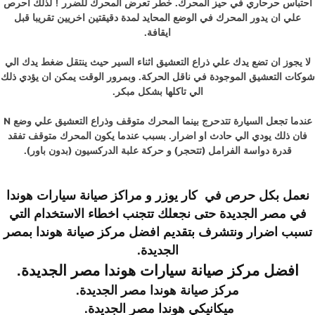
احتباس حرحاري في حيز المحرك. خطر تعرض المحرك للضرر ! لذلك احرص
علي ان يدور المحرك في الوضع المحايد لمدة دقيقتين اخريين تقريبا قبل
ايقافة.
لا يجوز ان تضع يدك علي ذراع التعشيق اثناء السير حيث ينتقل ضغط يدك الي
شوكات التعشيق الموجودة في ناقل الحركة. وبمرور الوقت يمكن ان يؤدي ذلك
الي تاكلها بشكل مبكر.
عندما تجعل السيارة تتدحرج بينما المحرك متوقف وذراع التعشيق علي وضع N
فان ذلك يودي الي حادث او اضرار. بسبب عندما يكون المحرك متوقف تفقد
قدرة دواسة الفرامل (تتحجر) و حركة علبة الدركسيون (بدون باور).
نعمل بكل حرص في
كار يوزر
و
مراكز صيانة سيارات
هوندا
في مصر الجديدة
حتى نجعلك تتجنب اخطاء الاستخدام التي
تسبب اضرار ونتشرف بتقديم
افضل مركز صيانة
هوندا
بمصر
الجديدة
.
افضل مركز صيانة سيارات
هوندا
مصر الجديدة.
مركز صيانة
هوندا
مصر الجديدة.
ميكانيكي
هوندا
مصر الجديدة.