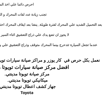
احرص دائما علي اخذ المفت
تجنب زيادة عدد لفات المحرك و ا
بعد التحميل الشديد علي المحرك لفترة طويلة, ينشا بعد ايقاف المحرك اح
لا يجوز ان تضع يدك علي ذراع التعشيق اثناء الس
عندما تجعل السيارة تتدحرج بينما المحرك متوقف وذراع التعشيق علي وضع N فان ذلك يودي الي حادث او اضرار. بسبب عندما يكون المحرك متوقف تفقد قدرة دواسة الفرامل (تتحجر) و حركة علبة الدركسيون (
نعمل بكل حرص في
كار يوزر
و
مراكز صيانة سيارات
توي
افضل مركز صيانة سيارات
تويوتا
م
مركز صيانة
تويوتا
مدينتي.
ميكانيكي
تويوتا
مدينتي.
جهاز كشف اعطال
تويوتا
مدينتي.
Toyota