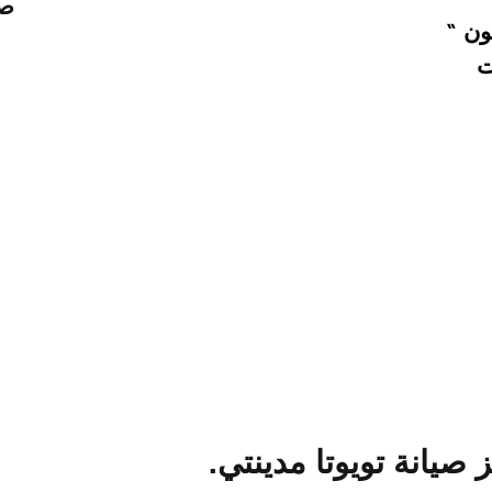
صي
ون “
ت
يانة تويوتا مدينتي.