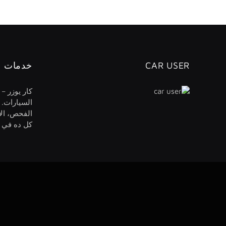
CAR USER
خدمات ا
كار يوزر –
السيارات. 
الفحص، الا
كل ده في م