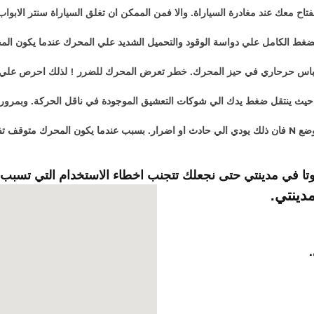
اح معك عند مغادرة السياراة. والا فمن الممكن ان تغلق السياراة سنتر الابواب
لضغط الكامل علي دواسة الوقود والتحميل الشديد علي المحرك عندما يكون الم
تباس حرحاري في حيز المحرك. خطر تعرض المحرك للضرر ! لذلك احرص علي ان ي
ير حيث ينتقل ضغط يدك الي شوكات التعشيق الموجودة في ناقل الحركة. وبمرور 
بدون باور).
وتا
في مدينتي
حتى نجعلك تتجنب اخطاء الاستخدام التي تسبب
دينتي.