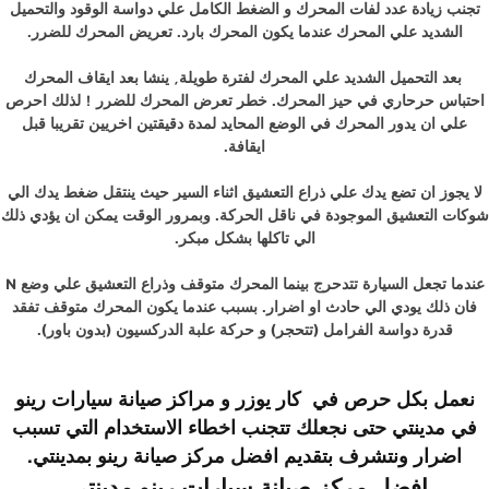
تجنب زيادة عدد لفات المحرك و الضغط الكامل علي دواسة الوقود والتحميل
الشديد علي المحرك عندما يكون المحرك بارد. تعريض المحرك للضرر.
بعد التحميل الشديد علي المحرك لفترة طويلة, ينشا بعد ايقاف المحرك
احتباس حرحاري في حيز المحرك. خطر تعرض المحرك للضرر ! لذلك احرص
علي ان يدور المحرك في الوضع المحايد لمدة دقيقتين اخريين تقريبا قبل
ايقافة.
لا يجوز ان تضع يدك علي ذراع التعشيق اثناء السير حيث ينتقل ضغط يدك الي
شوكات التعشيق الموجودة في ناقل الحركة. وبمرور الوقت يمكن ان يؤدي ذلك
الي تاكلها بشكل مبكر.
عندما تجعل السيارة تتدحرج بينما المحرك متوقف وذراع التعشيق علي وضع N
فان ذلك يودي الي حادث او اضرار. بسبب عندما يكون المحرك متوقف تفقد
قدرة دواسة الفرامل (تتحجر) و حركة علبة الدركسيون (بدون باور).
نعمل بكل حرص في
كار يوزر
و
مراكز صيانة سيارات
رينو
في مدينتي
حتى نجعلك تتجنب اخطاء الاستخدام التي تسبب
اضرار ونتشرف بتقديم
افضل مركز صيانة
رينو
بمدينتي
.
افضل مركز صيانة سيارات
رينو
مدينتي.