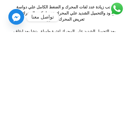
تجنب زيادة عدد لفات المحرك و الضغط الكامل علي دواسة
الوقود والتحميل الشديد علي المحرك عندما يكون المحرك بارد.
تواصل معنا
تعريض المحرك للضرر.
بعد التحميل الشديد علي المحرك لفترة طويلة, ينشا بعد ايقاف
المحرك احتباس حرحاري في حيز المحرك. خطر تعرض المحرك
للضرر ! لذلك احرص علي ان يدور المحرك في الوضع المحايد
لمدة دقيقتين اخريين تقريبا قبل ايقافة.
لا يجوز ان تضع يدك علي ذراع التعشيق اثناء السير حيث ينتقل
ضغط يدك الي شوكات التعشيق الموجودة في ناقل الحركة.
وبمرور الوقت يمكن ان يؤدي ذلك الي تاكلها بشكل مبكر.
عندما تجعل السيارة تتدحرج بينما المحرك متوقف وذراع التعشيق
علي وضع N فان ذلك يودي الي حادث او اضرار. بسبب عندما
يكون المحرك متوقف تفقد قدرة دواسة الفرامل (تتحجر) و
حركة علبة الدركسيون (بدون باور).
نعمل بكل حرص في
كار يوزر
و
مراكز صيانة