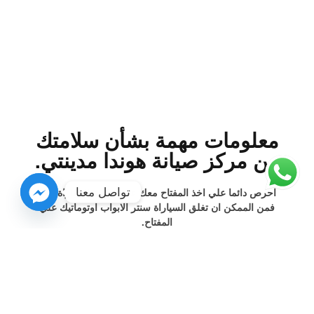
معلومات مهمة بشأن سلامتك
من مركز صيانة هوندا مدينتي.
تواصل معنا
احرص دائما علي اخذ المفتاح معك عند مغادرة السياراة. والا
فمن الممكن ان تغلق السياراة سنتر الابواب اوتوماتيك علي
المفتاح.
تجنب زيادة عدد لفات المحرك و الضغط الكامل علي دواسة
الوقود والتحميل الشديد علي المحرك عندما يكون المحرك بارد.
تعريض المحرك للضرر.
بعد التحميل الشديد علي المحرك لفترة طويلة, ينشا بعد ايقاف