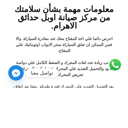
معلومات مهمة بشأن سلامتك
من مركز صيانة اوبل حدائق
الاهرام.
احرص دائما علي اخذ المفتاح معك عند مغادرة السياراة. والا
فمن الممكن ان تغلق السياراة سنتر الابواب اوتوماتيك علي
المفتاح.
تجنب زيادة عدد لفات المحرك و الضغط الكامل علي دواسة
الوقود والتحميل الشديد علي المحرك عندما يكون المحرك بارد.
تواصل معنا
تعريض المحرك للضرر.
بعد التحميل الشديد علي المحرك لفترة طويلة, ينشا بعد ايقاف
المحرك احتباس حرحاري في حيز المحرك. خطر تعرض المحرك
للضرر ! لذلك احرص علي ان يدور المحرك في الوضع المحايد
لمدة دقيقتين اخريين تقريبا قبل ايقافة.
لا يجوز ان تضع يدك علي ذراع التعشيق اثناء السير حيث ينتقل
ضغط يدك الي شوكات التعشيق الموجودة في ناقل الحركة.