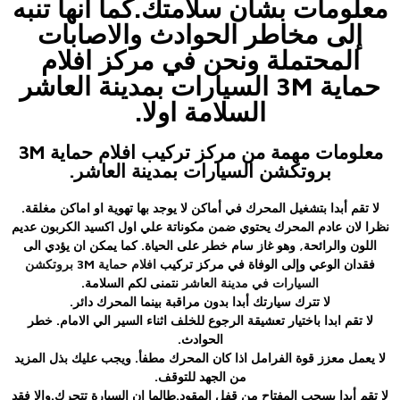
معلومات بشأن سلامتك.كما أنها تنبه
إلى مخاطر الحوادث والاصابات
المحتملة ونحن في مركز افلام
حماية 3M السيارات بمدينة العاشر
السلامة اولا.
معلومات مهمة من مركز تركيب افلام حماية 3M
بروتكشن السيارات بمدينة العاشر.
لا تقم أبدا بتشغيل المحرك في أماكن لا يوجد بها تهوية او اماكن مغلقة.
نظرا لان عادم المحرك يحتوي ضمن مكوناتة علي اول اكسيد الكربون عديم
اللون والرائحة, وهو غاز سام خطر على الحياة. كما يمكن ان يؤدي الى
فقدان الوعي وإلى الوفاة في مركز تركيب
افلام حماية 3M بروتكشن
السيارات في مدينة العاشر
نتمنى لكم السلامة.
لا تترك سيارتك أبدا بدون مراقبة بينما المحرك دائر.
لا تقم ابدا باختيار تعشيقة الرجوع للخلف اثناء السير الي الامام. خطر
الحوادث.
لا يعمل معزز قوة الفرامل اذا كان المحرك مطفأ. ويجب عليك بذل المزيد
من الجهد للتوقف.
لا تقم أبدا بسحب المفتاح من قفل المقود.طالما ان السيارة تتحرك.والا فقد