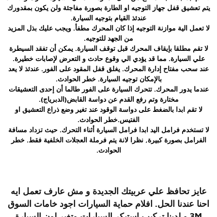
يتم تعشيق قفل جهاز التوجيه او الطارة بصورة مفاجئة ولن يكون بمقدورك
عندئذ القيام بتوجيه السيارة.
لا تعمل الية موازنة التوجيه إذا كان المحرك مطفأ. ويجب عليك بذل المزيد
من الجهد للتوجيه.
لا تقم مطلقا بإيقاف المحرك قبل توقف السيارة. يمكن أن تفقد السيطرة
علي السيارة. مما قد يؤدي الي وقوع حادث و التعرض لإصابات خطيرة.
عند سحب مفتاح إدارة المحرك. يغلق قفل المقود على الفور. عندئذ لا يعد
بالإمكان توجيه السيارة. خطر الحوادث.
عندما يدور المحرك. تتحرك السيارة على الفور طالما أن إحدى التعشيقات
مختارة وتم رفع القدم عن دواسة القابض(الدبرياج).
لا تقم ابدا بالضغط على دواسة الوقود عند تغير وضع ذراع التعشيق او
الفتيس.خطر الحوادث.
لا تستخدم فرامل اليد ابدا فرامل السيارة أثناء التحرك. حيث تزداد مسافة
الفرامل بصورة كبيرة, نظرا لانة يتم فرملة العجلات الخلفية فقط. خطر
الحوادث.
عايز تحافظ علي عربيتك الجديدة و مش عارف تعمل ايه
احنا عندنا الحل. افلام حماية السيارات اجود خامات السوق
3M و لدينا تركيب استيكر السيارات وتغير لون السيارة