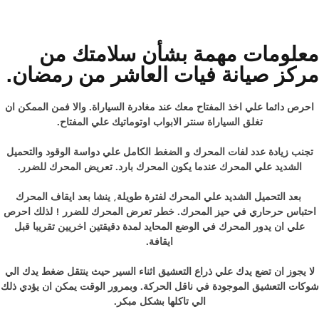
معلومات مهمة بشأن سلامتك من
مركز صيانة فيات العاشر من رمضان.
احرص دائما علي اخذ المفتاح معك عند مغادرة السياراة. والا فمن الممكن ان
تغلق السياراة سنتر الابواب اوتوماتيك علي المفتاح.
تجنب زيادة عدد لفات المحرك و الضغط الكامل علي دواسة الوقود والتحميل
الشديد علي المحرك عندما يكون المحرك بارد. تعريض المحرك للضرر.
بعد التحميل الشديد علي المحرك لفترة طويلة, ينشا بعد ايقاف المحرك
احتباس حرحاري في حيز المحرك. خطر تعرض المحرك للضرر ! لذلك احرص
علي ان يدور المحرك في الوضع المحايد لمدة دقيقتين اخريين تقريبا قبل
ايقافة.
لا يجوز ان تضع يدك علي ذراع التعشيق اثناء السير حيث ينتقل ضغط يدك الي
شوكات التعشيق الموجودة في ناقل الحركة. وبمرور الوقت يمكن ان يؤدي ذلك
الي تاكلها بشكل مبكر.