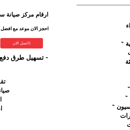
ارقام مركز صيانة س
ء
احجز الان موعد مع افضل 
ة “
اتصل الان
- تسهيل طرق دفع 
ة
تق
صيان
 “
ا
سيون “
ا
رات
ت