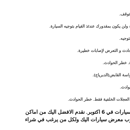
توقف.
 ولن يكون بمقدورك عندئذ القيام بتوجيه السيارة.
توجيه.
حادث و التعرض لإصابات خطيرة.
ة. خطر الحوادث.
سة القابض(الدبرياج).
وادث.
ة العجلات الخلفية فقط. خطر الحوادث.
نعمل بكل حرص في معرضنا لبيع السيارات على الحرص من الأخطاء الناتجة من سوء الاستخدام و داخل معرض سيارات في 6 اكتوبر. نقدم الافضل اليك من اماكن
م أقرب معرض سيارات اليك ولكل من يرغب في شراء