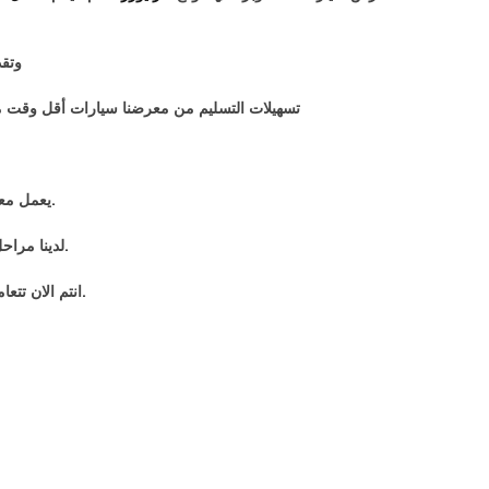
وتقد
تسهيلات التسليم من معرضنا سيارات أقل وقت ممك
.يعمل مع
.لدينا مراح
.انتم الان تت