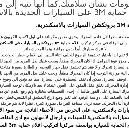
مات بشأن سلامتك.كما أنها تنبه إلى 
ة السلامة اولا.
ة.
كن مغلقة. نظرا لان عادم المحرك يحتوي ضمن مكوناتة علي اول اكسيد الكربون عد
 وإلى الوفاة في مركز تركيب
افلام حماية 3M بروتكشن السيارات في الاسكندرية
لا تترك سيارتك أبدا بدون مراقبة بينما المحرك دائر.
لا تقم ابدا باختيار تعشيقة الرجوع للخلف اثناء السير الي الامام. خطر الحوادث.
ل معزز قوة الفرامل اذا كان المحرك مطفأ. ويجب عليك بذل المزيد من الجهد لل
 السيارة تتحرك.والا فقد يتم تعشيق قفل جهاز التوجيه او الطارة بصورة مفاجئة
 الية موازنة التوجيه إذا كان المحرك مطفأ. ويجب عليك بذل المزيد من الجهد لل
ل توقف السيارة. يمكن أن تفقد السيطرة علي السيارة. مما قد يؤدي الي وقوع 
ارة المحرك. يغلق قفل المقود على الفور. عندئذ لا يعد بالإمكان توجيه السيار
حرك السيارة على الفور طالما أن إحدى التعشيقات مختارة وتم رفع القدم عن دوا
 ابدا بالضغط على دواسة الوقود عند تغير وضع ذراع التعشيق او الفتيس.خطر الح
ارة أثناء التحرك. حيث تزداد مسافة الفرامل بصورة كبيرة, نظرا لانة يتم فرمل
ات بالاسكندرية على الحرص من الأخطاء الناتجة من سوء الاس
فضل اليك من اماكن تركيب افلام حماية 3M السيارات بالاسكندرية للسيدات والرجال لا نت
الحماية للسيارة بواسطة
مركزنا لتركيب افلام حماية 3m السيارات في الاسكندرية