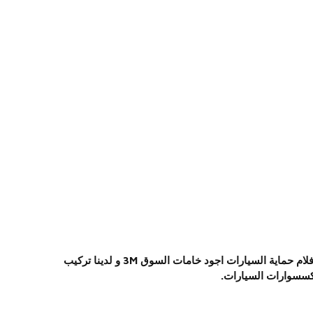
تركيب افلام حماية 3M بروتكشن السيارات في الإسكندرية. عايز تحافظ علي عربيتك الجديدة و مش عارف تعمل ايه احنا عندنا الحل. افلام حماية السيارات اجود خامات السوق 3M و لدينا تركيب
اكسسوارات السيارات.