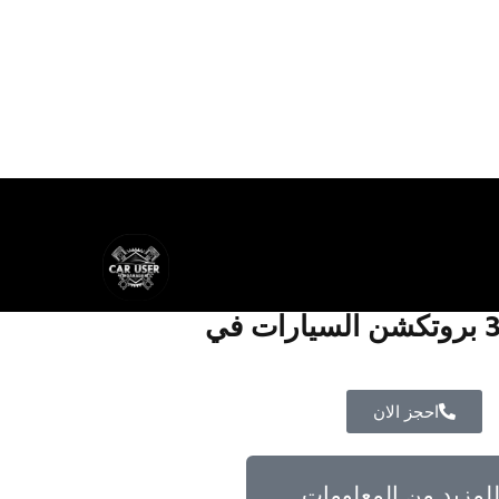
تركيب افلام حماية 3M بروتكشن السيارات في
احجز الان
لمزيد من المعلومات