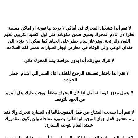
لا تقم أبدا بتشغيل المحرك في أماكن لا يوجد بها تهوية او اماكن مغلقة.
نظرا لان عادم المحرك يحتوي ضمن مكوناتة علي اول اكسيد الكربون عديم
اللون والرائحة, وهو غاز سام خطر على الحياة. كما يمكن ان يؤدي الى
فقدان الوعي وإلى الوفاة في
معارض ايجار السيارات
نتمنى لكم السلامة.
لا تترك سيارتك أبدا بدون مراقبة بينما المحرك دائر.
لا تقم ابدا باختيار تعشيقة الرجوع للخلف اثناء السير الي الامام. خطر
الحوادث.
لا يعمل معزز قوة الفرامل اذا كان المحرك مطفأ. ويجب عليك بذل المزيد
من الجهد للتوقف.
لا تقم أبدا بسحب المفتاح من قفل المقود.طالما ان السيارة تتحرك.والا فقد
يتم تعشيق قفل جهاز التوجيه او الطارة بصورة مفاجئة ولن يكون بمقدورك
عندئذ القيام بتوجيه السيارة.
لا تعمل الية موازنة التوجيه إذا كان المحرك مطفأ. ويجب عليك بذل المزيد