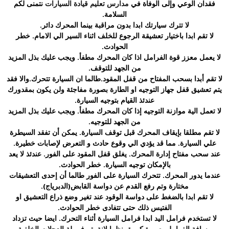
فقدان الوعي وإلى الوفاة في
مدارس تعليم قيادة السيارات
نتمنى لكم
السلامة.
لا تترك سيارتك ابدا بدون مراقبة بينما المحرك دائر.
لا تقم ابدا باختيار تعشيقة الرجوع للخلف اثناء السير الي الامام. خطر
الحوادث.
لا يعمل معزز قوة الفرامل اذا كان المحرك مطفأ. ويجب عليك بذل المزيد
من الجهد للتوقف.
لا تقم أبدا بسحب المفتاح من قفل المقود.طالما ان السيارة تتحرك.والا فقد
يتم تعشيق قفل جهاز التوجيه او الطارة بصورة مفاجئة ولن يكون بمقدورك
عندئذ القيام بتوجيه السيارة.
لا تعمل الية موازنة التوجيه إذا كان المحرك مطفأ. ويجب عليك بذل المزيد
من الجهد للتوجيه.
لا تقم مطلقا بإيقاف المحرك قبل توقف السيارة. يمكن أن تفقد السيطرة
علي السيارة. مما قد يؤدي الي وقوع حادث و التعرض لإصابات خطيرة.
عند سحب مفتاح إدارة المحرك. يغلق قفل المقود على الفور. عندئذ لا يعد
بالإمكان توجيه السيارة. خطر الحوادث.
عندما يدور المحرك. تتحرك السيارة على الفور طالما أن إحدى التعشيقات
مختارة وتم رفع القدم عن دواسة القابض(الدبرياج).
لا تقم ابدا بالضغط على دواسة الوقود عند تغير وضع ذراع التعشيق او
الفتيس ذلك حتى تتفادى خطر الحوادث.
لا تستخدم فرامل اليد ابدا فرامل السيارة أثناء التحرك. ايضا حيث تزداد
مسافة الفرامل بصورة كبيرة, نظرا لانة يتم فرملة العجلات الخلفية