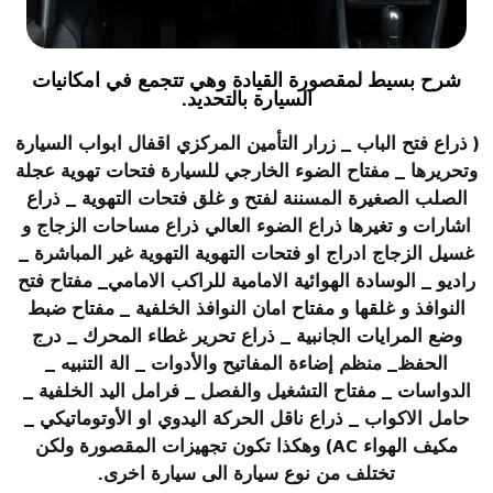
شرح بسيط لمقصورة القيادة وهي تتجمع في امكانيات
السيارة بالتحديد.
( ذراع فتح الباب _ زرار التأمين المركزي اقفال ابواب السيارة
وتحريرها _ مفتاح الضوء الخارجي للسيارة فتحات تهوية عجلة
الصلب الصغيرة المسننة لفتح و غلق فتحات التهوية _ ذراع
اشارات و تغيرها ذراع الضوء العالي ذراع مساحات الزجاج و
غسيل الزجاج ادراج او فتحات التهوية التهوية غير المباشرة _
راديو _ الوسادة الهوائية الامامية للراكب الامامي_ مفتاح فتح
النوافذ و غلقها و مفتاح امان النوافذ الخلفية _ مفتاح ضبط
وضع المرايات الجانبية _ ذراع تحرير غطاء المحرك _ درج
الحفظ_ منظم إضاءة المفاتيح والأدوات _ الة التنبيه _
الدواسات _ مفتاح التشغيل والفصل _ فرامل اليد الخلفية _
حامل الاكواب _ ذراع ناقل الحركة اليدوي او الأوتوماتيكي _
مكيف الهواء AC) وهكذا تكون تجهيزات المقصورة ولكن
تختلف من نوع سيارة الى سيارة اخرى.