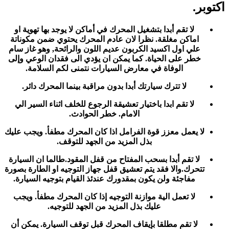
اكتوبر.
لا تقم أبدا بتشغيل المحرك في أماكن لا يوجد بها تهوية او
اماكن مغلقة. نظرا لان عادم المحرك يحتوي ضمن مكوناتة
علي اول اكسيد الكربون عديم اللون والرائحة, وهو غاز سام
خطر على الحياة. كما يمكن ان يؤدي الى فقدان الوعي وإلى
الوفاة في معارض السيارات نتمنى لكم السلامة.
لا تترك سيارتك أبدا بدون مراقبة بينما المحرك دائر.
لا تقم ابدا باختيار تعشيقة الرجوع للخلف اثناء السير الي
الامام. خطر الحوادث.
لا يعمل معزز قوة الفرامل اذا كان المحرك مطفأ. ويجب عليك
بذل المزيد من الجهد للتوقف.
لا تقم أبدا بسحب المفتاح من قفل المقود.طالما ان السيارة
تتحرك.والا فقد يتم تعشيق قفل جهاز التوجيه او الطارة بصورة
مفاجئة ولن يكون بمقدورك عندئذ القيام بتوجيه السيارة.
لا تعمل الية موازنة التوجيه إذا كان المحرك مطفأ. ويجب
عليك بذل المزيد من الجهد للتوجيه.
لا تقم مطلقا بإيقاف المحرك قبل توقف السيارة. يمكن أن