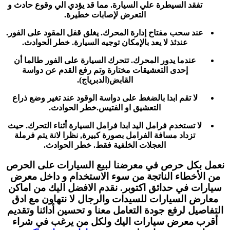
تفقد السيطرة علي السيارة. مما قد يؤدي الي وقوع حادث و
التعرض لإصابات خطيرة.
عند سحب مفتاح إدارة المحرك. يغلق قفل المقود على الفور.
عندئذ لا يعد بالإمكان توجيه السيارة. خطر الحوادث.
عندما يدور المحرك. تتحرك السيارة على الفور طالما أن
إحدى التعشيقات مختارة وتم رفع القدم عن دواسة
القابض(الدبرياج).
لا تقم ابدا بالضغط على دواسة الوقود عند تغير وضع ذراع
التعشيق او الفتيس.خطر الحوادث.
لا تستخدم فرامل اليد ابدا فرامل السيارة أثناء التحرك. حيث
تزداد مسافة الفرامل بصورة كبيرة, نظرا لانة يتم فرملة
العجلات الخلفية فقط. خطر الحوادث.
نعمل بكل حرص في معرضنا لبيع السيارات على الحرص
من الأخطاء الناتجة من سوء الاستخدام و داخل معرض
سيارات في حدائق اكتوبر. نقدم الافضل اليك من اماكن
معارض السيارات للسيدات والرجال لا نتهاون مع ادق
التفاصيل لرفع جودة التعامل معنا و تحسين أدائنا وتقديم
أقرب معرض سيارات اليك ولكل من يرغب في شراء