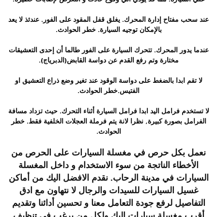
عند سحب مفتاح إدارة المحرك. يغلق قفل المقود على الفور. عندئذ لا يعد
بالإمكان توجيه السيارة. خطر الحوادث.
عندما يدور المحرك. تتحرك السيارة على الفور طالما أن إحدى التعشيقات
مختارة وتم رفع القدم عن دواسة القابض(الدبرياج).
لا تقم ابدا بالضغط على دواسة الوقود عند تغير وضع ذراع التعشيق او
الفتيس.خطر الحوادث.
لا تستخدم فرامل اليد ابدا فرامل السيارة أثناء التحرك. حيث تزداد مسافة
الفرامل بصورة كبيرة, نظرا لانة يتم فرملة العجلات الخلفية فقط. خطر
الحوادث.
نعمل بكل حرص في مغسلة السيارات على الحرص من
الأخطاء الناتجة من سوء الاستخدام و داخل المغسلة
السيارات في مدينة الرحاب. نقدم الافضل اليك من أماكن
غسيل السيارات للسيدات والرجال لا نتهاون مع ادق
التفاصيل لرفع جودة التعامل معنا و تحسين أدائنا وتقديم
أقرب مغسلة سيارات اليك ولكل من يرغب في تنظيف