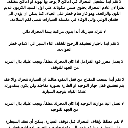
لا تقم أبدا بتشغيل المحرك في أماكن لا يوجد بها تهوية او اماكن مغلقة.
نظرا لان عادم المحرك يحتوي ضمن مكوناتة علي اول اكسيد الكربون عديم
اللون والرائحة, وهو غاز سام خطر على الحياة. كما يمكن ان يؤدي الى
فقدان الوعي وإلى الوفاة في
مغسلة السيارات
نتمنى لكم السلامة.
لا تترك سيارتك أبدا بدون مراقبة بينما المحرك دائر.
لا تقم ابدا باختيار تعشيقة الرجوع للخلف اثناء السير الي الامام. خطر
الحوادث.
لا يعمل معزز قوة الفرامل اذا كان المحرك مطفأ. ويجب عليك بذل المزيد
من الجهد للتوقف.
لا تقم أبدا بسحب المفتاح من قفل المقود.طالما ان السيارة تتحرك.والا فقد
يتم تعشيق قفل جهاز التوجيه او الطارة بصورة مفاجئة ولن يكون بمقدورك
عندئذ القيام بتوجيه السيارة.
لا تعمل الية موازنة التوجيه إذا كان المحرك مطفأ. ويجب عليك بذل المزيد
من الجهد للتوجيه.
لا تقم مطلقا بإيقاف المحرك قبل توقف السيارة. يمكن أن تفقد السيطرة
علي السيارة. مما قد يؤدي الي وقوع حادث و التعرض لإصابات خطيرة.