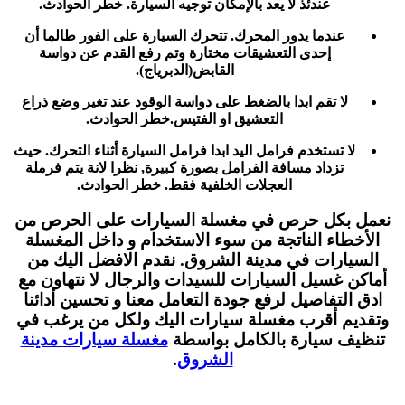
عندئذ لا يعد بالإمكان توجيه السيارة. خطر الحوادث.
عندما يدور المحرك. تتحرك السيارة على الفور طالما أن
إحدى التعشيقات مختارة وتم رفع القدم عن دواسة
القابض(الدبرياج).
لا تقم ابدا بالضغط على دواسة الوقود عند تغير وضع ذراع
التعشيق او الفتيس.خطر الحوادث.
لا تستخدم فرامل اليد ابدا فرامل السيارة أثناء التحرك. حيث
تزداد مسافة الفرامل بصورة كبيرة, نظرا لانة يتم فرملة
العجلات الخلفية فقط. خطر الحوادث.
نعمل بكل حرص في مغسلة السيارات على الحرص من
الأخطاء الناتجة من سوء الاستخدام و داخل المغسلة
السيارات في مدينة الشروق. نقدم الافضل اليك من
أماكن غسيل السيارات للسيدات والرجال لا نتهاون مع
ادق التفاصيل لرفع جودة التعامل معنا و تحسين أدائنا
وتقديم أقرب مغسلة سيارات اليك ولكل من يرغب في
تنظيف سيارة بالكامل بواسطة
مغسلة سيارات مدينة
الشروق
.