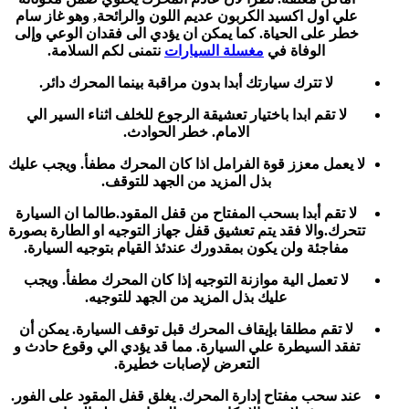
علي اول اكسيد الكربون عديم اللون والرائحة, وهو غاز سام
خطر على الحياة. كما يمكن ان يؤدي الى فقدان الوعي وإلى
الوفاة في
مغسلة السيارات
نتمنى لكم السلامة.
لا تترك سيارتك أبدا بدون مراقبة بينما المحرك دائر.
لا تقم ابدا باختيار تعشيقة الرجوع للخلف اثناء السير الي
الامام. خطر الحوادث.
لا يعمل معزز قوة الفرامل اذا كان المحرك مطفأ. ويجب عليك
بذل المزيد من الجهد للتوقف.
لا تقم أبدا بسحب المفتاح من قفل المقود.طالما ان السيارة
تتحرك.والا فقد يتم تعشيق قفل جهاز التوجيه او الطارة بصورة
مفاجئة ولن يكون بمقدورك عندئذ القيام بتوجيه السيارة.
لا تعمل الية موازنة التوجيه إذا كان المحرك مطفأ. ويجب
عليك بذل المزيد من الجهد للتوجيه.
لا تقم مطلقا بإيقاف المحرك قبل توقف السيارة. يمكن أن
تفقد السيطرة علي السيارة. مما قد يؤدي الي وقوع حادث و
التعرض لإصابات خطيرة.
عند سحب مفتاح إدارة المحرك. يغلق قفل المقود على الفور.