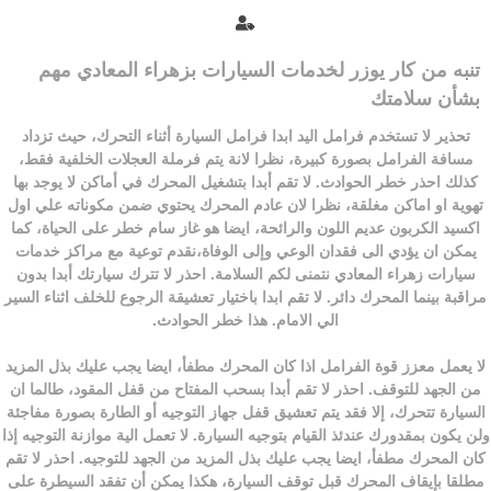
تنبه من كار يوزر لخدمات السيارات بزهراء المعادي مهم
بشأن سلامتك
تحذير لا تستخدم فرامل اليد ابدا فرامل السيارة أثناء التحرك، حيث تزداد
مسافة الفرامل بصورة كبيرة، نظرا لانة يتم فرملة العجلات الخلفية فقط،
كذلك احذر خطر الحوادث.
لا تقم أبدا بتشغيل المحرك في أماكن لا يوجد بها
تهوية او اماكن مغلقة، نظرا لان عادم المحرك يحتوي ضمن مكوناته علي اول
اكسيد الكربون عديم اللون والرائحة، ايضا هو غاز سام خطر على الحياة، كما
يمكن ان يؤدي الى فقدان الوعي وإلى الوفاة،نقدم توعية مع مراكز
خدمات
سيارات زهراء المعادي
نتمنى لكم السلامة. احذر
لا تترك سيارتك أبدا بدون
مراقبة بينما المحرك دائر.
لا تقم ابدا باختيار تعشيقة الرجوع للخلف اثناء السير
الي الامام. هذا خطر الحوادث.
لا يعمل معزز قوة الفرامل اذا كان المحرك مطفأ، ايضا يجب عليك بذل المزيد
من الجهد للتوقف. احذر
لا تقم أبدا بسحب المفتاح من قفل المقود، طالما ان
السيارة تتحرك، إلا فقد يتم تعشيق قفل جهاز التوجيه أو الطارة بصورة مفاجئة
ولن يكون بمقدورك عندئذ القيام بتوجيه السيارة.
لا تعمل الية موازنة التوجيه إذا
كان المحرك مطفأ، ايضا يجب عليك بذل المزيد من الجهد للتوجيه. احذر
لا تقم
مطلقا بإيقاف المحرك قبل توقف السيارة، هكذا يمكن أن تفقد السيطرة على